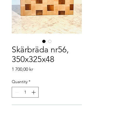
Skärbräda nr56,
350x325x48
Price
1 700,00 kr
Quantity
*
Add to Cart
Nästan fem centimeter tjock 