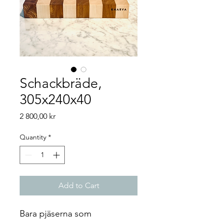
Schackbräde,
305x240x40
Price
2 800,00 kr
Quantity
*
Add to Cart
Bara pjäserna som 